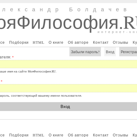
Александр Болдачев
ояФилософия.
интернет-кн
все
Подборки
HTML
О книге
Об авторе
Контакт
Отзывы
К
Забыли пароль?
Вход
Регистра
ателя:
*
ваше имя на сайте МояФилософия.RU.
:
*
пароль, соответствующий вашему имени пользователя.
все
Подборки
HTML
О книге
Об авторе
Контакт
Отзывы
К