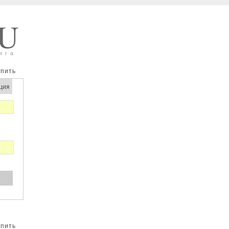
RU
ига
упить
ция
упить